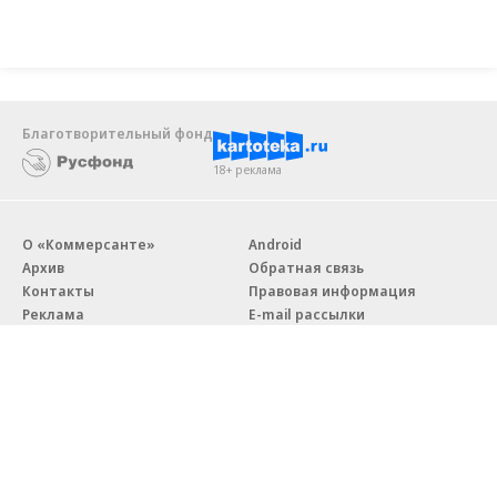
Благотворительный фонд
18+ реклама
О «Коммерсанте»
Android
Архив
Обратная связь
Контакты
Правовая информация
Реклама
E-mail рассылки
Вакансии
18+
© АО «Коммерсантъ». 127006, Москва, Оружейный переулок д. 41,
тел. +7 (495) 797-69-70.