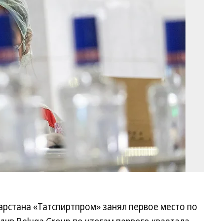
Фо
Да
Ег
Ко
рстана «Татспиртпром» занял первое место по