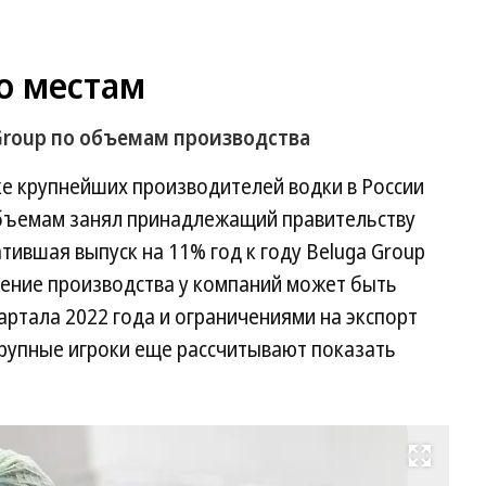
о местам
Group по объемам производства
ске крупнейших производителей водки в России
объемам занял принадлежащий правительству
тившая выпуск на 11% год к году Beluga Group
жение производства у компаний может быть
артала 2022 года и ограничениями на экспорт
 крупные игроки еще рассчитывают показать
Развернуть на весь экран