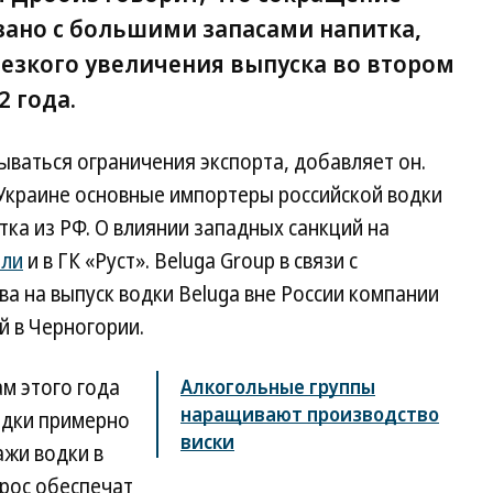
зано с большими запасами напитка,
езкого увеличения выпуска во втором
 года.
ываться ограничения экспорта, добавляет он.
 Украине основные импортеры российской водки
ка из РФ. О влиянии западных санкций на
или
и в ГК «Руст». Beluga Group в связи с
а на выпуск водки Beluga вне России компании
й в Черногории.
ам этого года
Алкогольные группы
наращивают производство
одки примерно
виски
ажи водки в
прос обеспечат