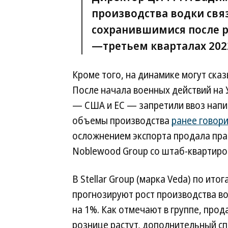
производства водки свя
сохранившимися после р
—третьем кварталах 2022
Кроме того, на динамике могут сказ
После начала военных действий на
— США и ЕС — запретили ввоз напит
объемы производства
ранее говор
осложнением экспорта продала прав
Noblewood Group со штаб-квартиро
В Stellar Group (марка Veda) по итог
прогнозируют рост производства в
на 1%. Как отмечают в группе, прод
рознице растут, дополнительный с