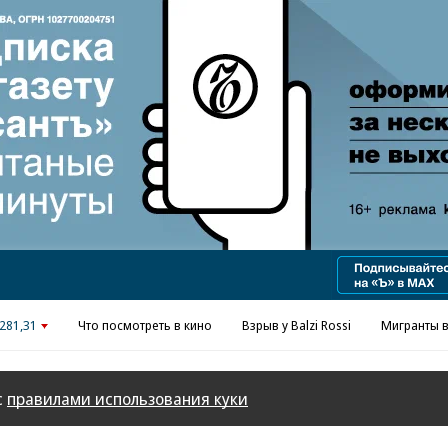
Реклама в «Ъ» www.kommersant.ru/ad
281,31
Что посмотреть в кино
Взрыв у Balzi Rossi
Мигранты в
с
правилами использования куки