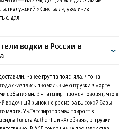
амент») — на 27%, до 1,23 млн дал. Самым
тал калужский «Кристалл», увеличив
тыс. дал.
ели водки в России в
а
оставили. Ранее группа поясняла, что на
 года сказались аномальные отгрузки в марте
ми событиями. В «Татспиртпроме» говорят, что в
й водочный рынок не рос из-за высокой базы
го марта. У «Татспиртпрома» прирост в
енды Tundra Authentic и «Хлебная», отгрузки
ветственно. В АСГ сокращение производства