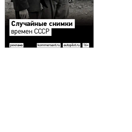
то:
нила
оров,
ммерсантъ