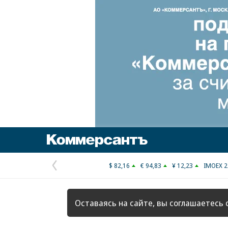
Коммерсантъ
$ 82,16
€ 94,83
¥ 12,23
IMOEX 2
Предыдущая
страница
Оставаясь на сайте, вы соглашаетесь 