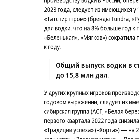
производству водки в России, опере
2023 года, следует из имеющихся у
«Татспиртпром» (бренды Tundra, «Ру
дал водки, что на 8% больше год к г
«Беленькая», «Мягков») сократила п
к году.
Общий выпуск водки в ст
до 15,8 млн дал.
У других крупных игроков производ
годовом выражении, следует из име
сибирская группа (АСГ; «Белая бере
первого квартала 2022 года снизила
«Традиции успеха» («Хорта») — на 21