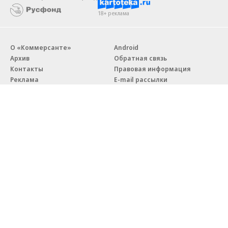
18+ реклама
О «Коммерсанте»
Android
Архив
Обратная связь
Контакты
Правовая информация
Реклама
E-mail рассылки
Вакансии
18+
© АО «Коммерсантъ». 127006, Москва, Оружейный переулок д. 41,
тел. +7 (495) 797-69-70.
Сетевое издание «Коммерсантъ» (доменное имя сайта:
kommersant.ru) зарегистрировано Федеральной службой
по надзору в сфере связи, информационных технологий и массовых
коммуникаций (Роскомнадзор), регистрационный номер и дата
принятия решения о регистрации: серия
Эл № ФС77-76922
от 11 октября 2019 г.