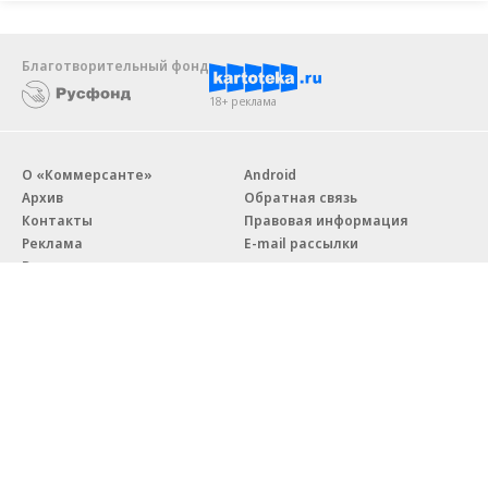
Благотворительный фонд
18+ реклама
О «Коммерсанте»
Android
Архив
Обратная связь
Контакты
Правовая информация
Реклама
E-mail рассылки
Вакансии
18+
© АО «Коммерсантъ». 127006, Москва, Оружейный переулок д. 41,
тел. +7 (495) 797-69-70.
Сетевое издание «Коммерсантъ» (доменное имя сайта:
kommersant.ru) зарегистрировано Федеральной службой
по надзору в сфере связи, информационных технологий и массовых