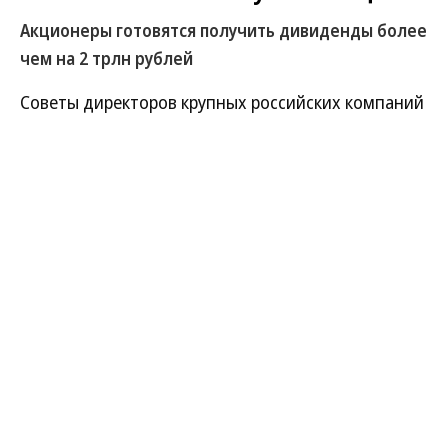
Акционеры готовятся получить дивиденды более
чем на 2 трлн рублей
Советы директоров крупных российских компаний
рекомендовали акционерам заплатить
дивиденды в размере более 2,03 трлн руб., что на
3% больше, чем годом ранее. Почти половину из
них готовы перечислить представители
финансового сектора во главе со Сбербанком.
Впрочем, в условиях жесткой денежно-кредитной
политики б
о
льшая часть выплат, которые
получат частные инвесторы, будет
реинвестирована в облигации, а потому сильного
положительного влияния на рынке не ждут.