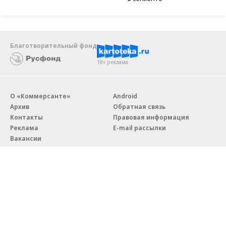
Благотворительный фонд
18+ реклама
О «Коммерсанте»
Android
Архив
Обратная связь
Контакты
Правовая информация
Реклама
E-mail рассылки
Вакансии
18+
© АО «Коммерсантъ». 127006, Москва, Оружейный переулок д. 41,
тел. +7 (495) 797-69-70.
Сетевое издание «Коммерсантъ» (доменное имя сайта:
kommersant.ru) зарегистрировано Федеральной службой