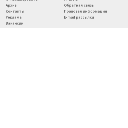
Архив
Обратная связь
Контакты
Правовая информация
Реклама
E-mail рассылки
Вакансии
18+
© АО «Коммерсантъ». 127006, Москва, Оружейный переулок д. 41,
тел. +7 (495) 797-69-70.
Сетевое издание «Коммерсантъ» (доменное имя сайта:
kommersant.ru) зарегистрировано Федеральной службой
по надзору в сфере связи, информационных технологий и массовых
коммуникаций (Роскомнадзор), регистрационный номер и дата
принятия решения о регистрации: серия
Эл № ФС77-76922
от 11 октября 2019 г.
Партнерские проекты/материалы, новости компаний, материалы
с пометкой «Промо» и «Официальное сообщение» опубликованы
на коммерческой основе.
На kommersant.ru применяются рекомендательные технологии.
Подробнее