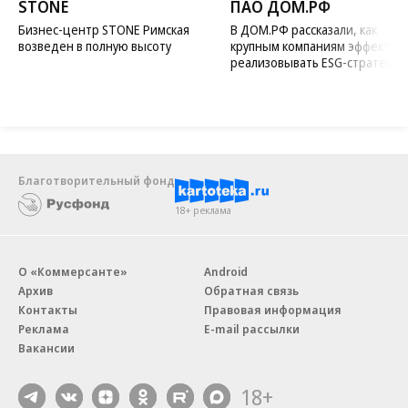
STONE
ПАО ДОМ.РФ
Бизнес-центр STONE Римская
В ДОМ.РФ рассказали, как
возведен в полную высоту
крупным компаниям эффектив
реализовывать ESG-стратегию
Благотворительный фонд
18+ реклама
О «Коммерсанте»
Android
Архив
Обратная связь
Контакты
Правовая информация
Реклама
E-mail рассылки
Вакансии
18+