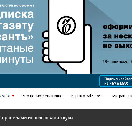
Реклама в «Ъ» www.kommersant.ru/ad
281,31
Что посмотреть в кино
Взрыв у Balzi Rossi
Мигранты в
с
правилами использования куки