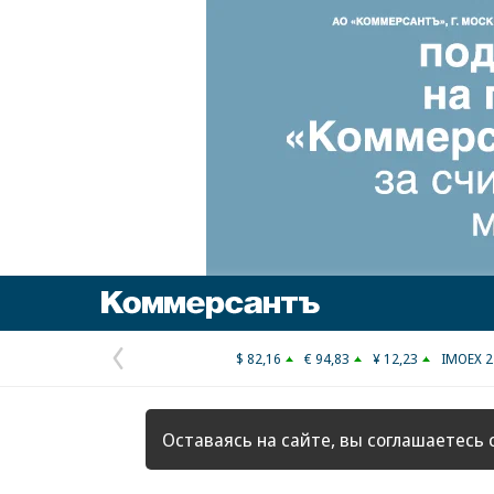
Коммерсантъ
$ 82,16
€ 94,83
¥ 12,23
IMOEX 2
Предыдущая
страница
Оставаясь на сайте, вы соглашаетесь 