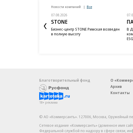
Новости компаний
Все
07.08.2026
07.
STONE
П
Бизнес-центр STONE Римская возведен
В Д
в полную высоту
ком
ESG
Благотворительный фонд
О «Коммер
Архив
Контакты
18+ реклама
© АО «Коммерсантъ». 127006, Москва, Оружейный пе
Сетевое издание «Коммерсантъ» (доменное имя сайт
Федеральной службой по надзору в сфере связи, и