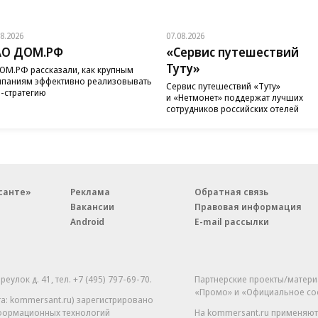
08.2026
07.08.2026
АО ДОМ.РФ
«Сервис путешествий
Туту»
ОМ.РФ рассказали, как крупным
паниям эффективно реализовывать
Сервис путешествий «Туту»
-стратегию
и «Нетмонет» поддержат лучших
сотрудников российских отелей
санте»
Реклама
Обратная связь
Вакансии
Правовая информация
Android
E-mail рассылки
реулок д. 41,
тел. +7 (495) 797-69-70.
Партнерские проекты/матери
«Промо» и «Официальное со
а: kommersant.ru) зарегистрировано
нформационных технологий
На kommersant.ru применяют