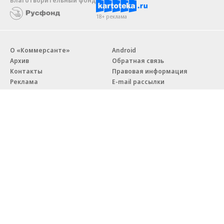
Благотворительный фонд
18+ реклама
О «Коммерсанте»
Android
Архив
Обратная связь
Контакты
Правовая информация
Реклама
E-mail рассылки
Вакансии
18+
© АО «Коммерсантъ». 127006, Москва, Оружейный переулок д. 41,
тел. +7 (495) 797-69-70.
Сетевое издание «Коммерсантъ» (доменное имя сайта:
kommersant.ru) зарегистрировано Федеральной службой
по надзору в сфере связи, информационных технологий и массовых
коммуникаций (Роскомнадзор), регистрационный номер и дата
принятия решения о регистрации: серия
Эл № ФС77-76922
от 11 октября 2019 г.