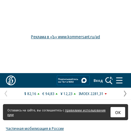
Реклама в «Ъ» www.kommersant.ru/ad
Коммерсантъ
Вход
$ 82,16
€ 94,83
¥ 12,23
IMOEX 2281,31
Предыдущая
С
страница
с
Оставаясь на сайте, вы соглашаетесь с
правилами использования
ОК
куки
Частичная мобилизация в России