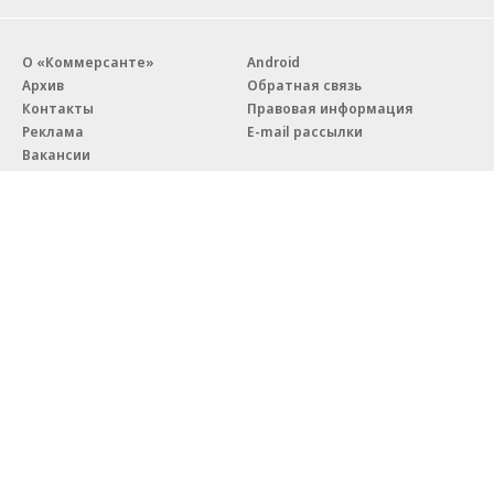
О «Коммерсанте»
Android
Архив
Обратная связь
Контакты
Правовая информация
Реклама
E-mail рассылки
Вакансии
18+
© АО «Коммерсантъ». 127006, Москва, Оружейный переулок д. 41,
тел. +7 (495) 797-69-70.
Сетевое издание «Коммерсантъ» (доменное имя сайта:
kommersant.ru) зарегистрировано Федеральной службой
по надзору в сфере связи, информационных технологий и массовых
коммуникаций (Роскомнадзор), регистрационный номер и дата
принятия решения о регистрации: серия
Эл № ФС77-76922
от 11 октября 2019 г.
Партнерские проекты/материалы, новости компаний, материалы
с пометкой «Промо» и «Официальное сообщение» опубликованы