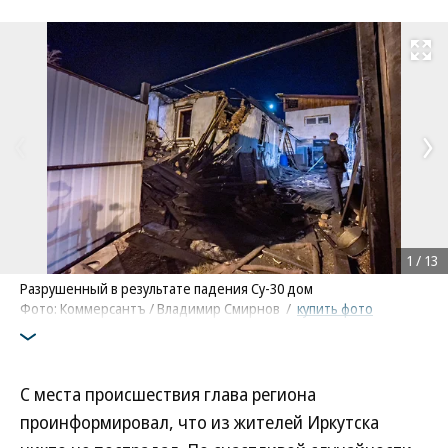
Развернуть на
1
/
13
Разрушенный в результате падения Су-30 дом
Фото: Коммерсантъ / Владимир Смирнов
/
купить фото
С места происшествия глава региона
проинформировал, что из жителей Иркутска