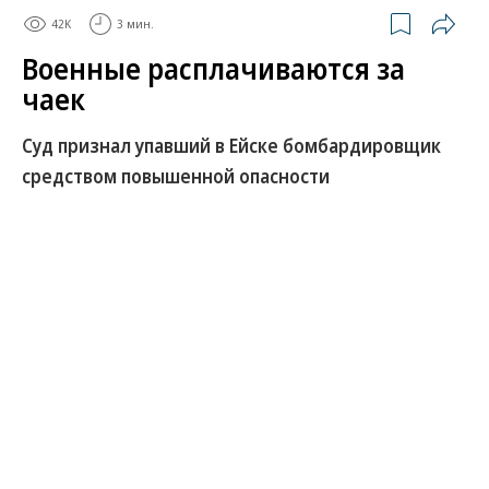
42K
3 мин.
Военные расплачиваются за
чаек
Суд признал упавший в Ейске бомбардировщик
средством повышенной опасности
Как стало известно “Ъ”, суд в Краснодарском крае
удовлетворил иск о взыскании морального вреда
с подразделения Минобороны за авиакатастрофу
в Ейске. Ответчики пытались избежать выплат,
ссылаясь на выводы следствия, установившего,
что бомбардировщик Су-34, рухнувший на жилой
дом, фактически сбили чайки, попавшие в его
двигатели. Уголовное дело о катастрофе было
прекращено в связи с отсутствием события