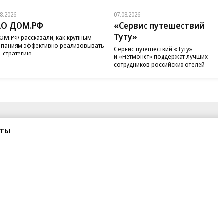
08.2026
07.08.2026
АО ДОМ.РФ
«Сервис путешествий
Туту»
ОМ.РФ рассказали, как крупным
паниям эффективно реализовывать
Сервис путешествий «Туту»
-стратегию
и «Нетмонет» поддержат лучших
сотрудников российских отелей
санте»
Реклама
Обратная связь
сты
Вакансии
Правовая информация
Android
E-mail рассылки
реулок д. 41,
тел. +7 (495) 797-69-70.
Партнерские проекты/матери
«Промо» и «Официальное со
а: kommersant.ru) зарегистрировано
нформационных технологий
На kommersant.ru применяют
ционный номер и дата принятия