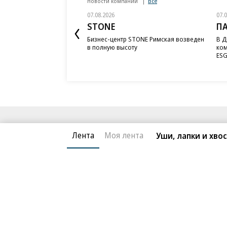
Новости компаний
Все
07.08.2026
07.
STONE
П
Бизнес-центр STONE Римская возведен
В Д
в полную высоту
ком
ESG
Благотворительный фонд
О «Коммер
Лента
Моя лента
Уши, лапки и хво
Архив
Контакты
18+ реклама
© АО «Коммерсантъ». 127006, Москва, Оружейный пе
Сетевое издание «Коммерсантъ» (доменное имя сайт
Федеральной службой по надзору в сфере связи, и
и массовых коммуникаций (Роскомнадзор), регистра