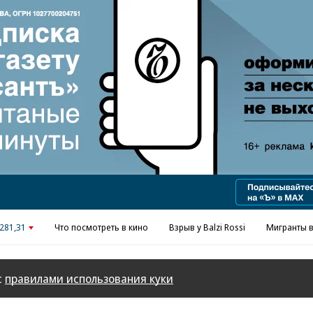
Реклама в «Ъ» www.kommersant.ru/ad
281,31
Что посмотреть в кино
Взрыв у Balzi Rossi
Мигранты в
с
правилами использования куки