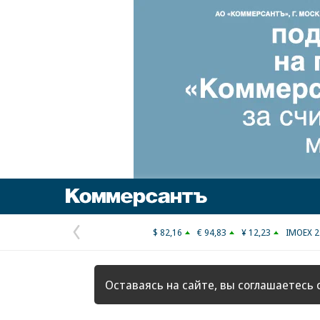
Коммерсантъ
$ 82,16
€ 94,83
¥ 12,23
IMOEX 2
Предыдущая
страница
Оставаясь на сайте, вы соглашаетесь 