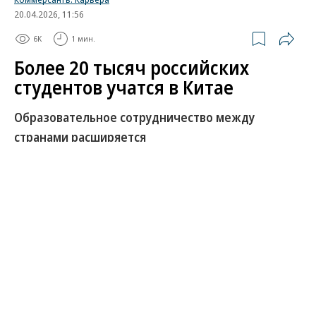
20.04.2026, 11:56
6K
1 мин.
Более 20 тысяч российских
студентов учатся в Китае
Образовательное сотрудничество между
странами расширяется
Число российских студентов, обучающихся в
Китае, превысило 20 тысяч человек, сообщил
посол РФ в КНР Игорь Моргулов.
Развернуть на