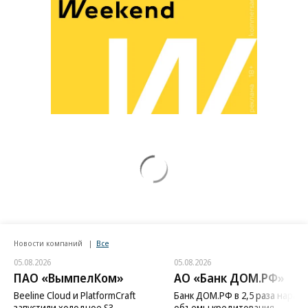
Новости компаний
Все
05.08.2026
05.08.2026
ПАО «ВымпелКом»
АО «Банк ДОМ.РФ»
Beeline Cloud и PlatformCraft
Банк ДОМ.РФ в 2,5 раза нараст
запустили холодное S3-
объемы кредитования