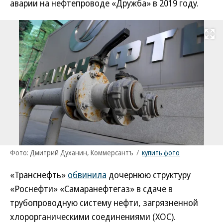
аварии на нефтепроводе «Дружба» в 2019 году.
Развернуть на
Фото: Дмитрий Духанин, Коммерсантъ
/
купить фото
«Транснефть»
обвинила
дочернюю структуру
«Роснефти» «Самаранефтегаз» в сдаче в
трубопроводную систему нефти, загрязненной
хлорорганическими соединениями (ХОС).