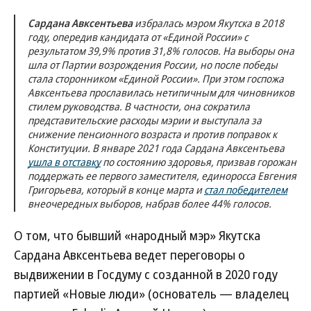
Сардана Авксентьева
избралась мэром Якутска в 2018
году, опередив кандидата от «Единой России» с
результатом 39,9% против 31,8% голосов. На выборы она
шла от Партии возрождения России, но после победы
стала сторонником «Единой России». При этом госпожа
Авксентьева прославилась нетипичным для чиновников
стилем руководства. В частности, она сократила
представительские расходы мэрии и выступала за
снижение пенсионного возраста и против поправок к
Конституции. В январе 2021 года Сардана Авксентьева
ушла в отставку
по состоянию здоровья, призвав горожан
поддержать ее первого заместителя, единоросса Евгения
Григорьева, который в конце марта и
стал победителем
внеочередных выборов, набрав более 44% голосов.
О том, что бывший «народный мэр» Якутска
Сардана Авксентьева ведет переговоры о
выдвижении в Госдуму с созданной в 2020 году
партией «Новые люди» (основатель — владелец