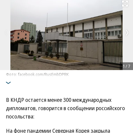
Развернуть на
1
/
7
Фото: facebook.com/RusEmbDPRK
В КНДР остается менее 300 международных
дипломатов, говорится в сообщении российского
посольства:
На фоне пандемии Северная Корея закрыла