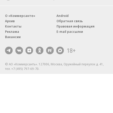
О «Коммерсанте»
Android
Архив
Обратная связь
Контакты
Правовая информация
Реклама
E-mail рассылки
Вакансии
18+
© АО «Коммерсантъ». 127006, Москва, Оружейный переулок д. 41,
тел. +7 (495) 797-69-70.
Сетевое издание «Коммерсантъ» (доменное имя сайта:
kommersant.ru) зарегистрировано Федеральной службой
по надзору в сфере связи, информационных технологий и массовых
коммуникаций (Роскомнадзор), регистрационный номер и дата
принятия решения о регистрации: серия
Эл № ФС77-76922
от 11 октября 2019 г.
Партнерские проекты/материалы, новости компаний, материалы
с пометкой «Промо» и «Официальное сообщение» опубликованы