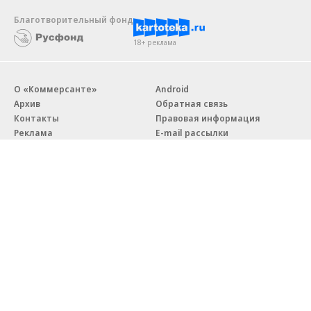
Благотворительный фонд
18+ реклама
О «Коммерсанте»
Android
Архив
Обратная связь
Контакты
Правовая информация
Реклама
E-mail рассылки
Вакансии
18+
© АО «Коммерсантъ». 127006, Москва, Оружейный переулок д. 41,
тел. +7 (495) 797-69-70.
Сетевое издание «Коммерсантъ» (доменное имя сайта:
kommersant.ru) зарегистрировано Федеральной службой
по надзору в сфере связи, информационных технологий и массовых
коммуникаций (Роскомнадзор), регистрационный номер и дата
принятия решения о регистрации: серия
Эл № ФС77-76922