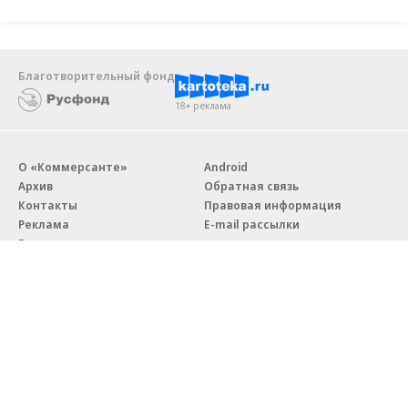
Благотворительный фонд
18+ реклама
О «Коммерсанте»
Android
Архив
Обратная связь
Контакты
Правовая информация
Реклама
E-mail рассылки
Вакансии
18+
© АО «Коммерсантъ». 127006, Москва, Оружейный переулок д. 41,
тел. +7 (495) 797-69-70.
Сетевое издание «Коммерсантъ» (доменное имя сайта:
kommersant.ru) зарегистрировано Федеральной службой