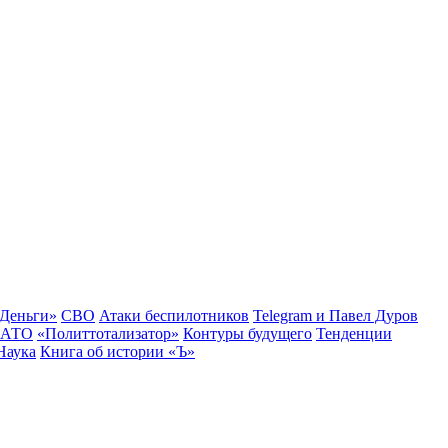
Деньги»
СВО
Атаки беспилотников
Telegram и Павел Дуров
АТО
«Политтотализатор»
Контуры будущего
Тенденции
Наука
Книга об истории «Ъ»