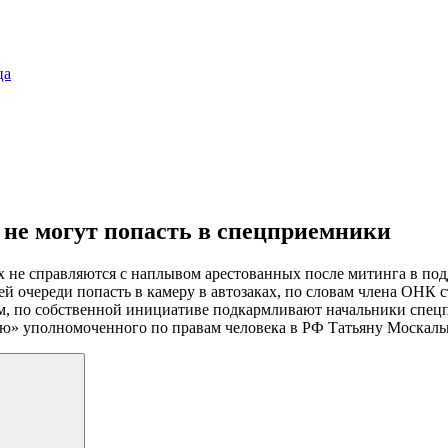
ца
 не могут попасть в спецприемники
не справляются с наплывом арестованных после митинга в под
й очереди попасть в камеру в автозаках, по словам члена ОНК
очем, по собственной инициативе подкармливают начальники сп
ию» уполномоченного по правам человека в РФ Татьяну Москальк