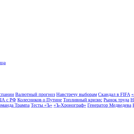
ица
спании
Валютный прогноз
Навстречу выборам
Скандал в FIFA
«
ША с РФ
Колесников о Путине
Топливный кризис
Рынок труда
Н
оманда Трампа
Тесты «Ъ»
«Ъ-Хронограф»
Генератор Медведева