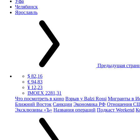
Уфа
Челябинск
Ярославль
Предыдущая стран
$ 82,16
€ 94,83
¥ 12,23
IMOEX 2281,31
Что посмотреть в кино
Взрыв у Balzi Rossi
Мигранты в И
Ближний Восток
Санкции
Экономика РФ
Отношения С
Эксклюзивы «Ъ»
Названия операций
Подкаст Weekend
К