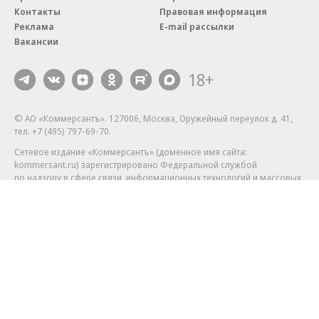
Контакты
Правовая информация
Реклама
E-mail рассылки
Вакансии
18+
© АО «Коммерсантъ». 127006, Москва, Оружейный переулок д. 41,
тел. +7 (495) 797-69-70.
Сетевое издание «Коммерсантъ» (доменное имя сайта:
kommersant.ru) зарегистрировано Федеральной службой
по надзору в сфере связи, информационных технологий и массовых
коммуникаций (Роскомнадзор), регистрационный номер и дата
принятия решения о регистрации: серия
Эл № ФС77-76922
от 11 октября 2019 г.
Партнерские проекты/материалы, новости компаний, материалы
с пометкой «Промо» и «Официальное сообщение» опубликованы
на коммерческой основе.
На kommersant.ru применяются рекомендательные технологии.
Подробнее