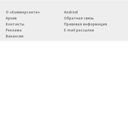
О «Коммерсанте»
Android
Архив
Обратная связь
Контакты
Правовая информация
Реклама
E-mail рассылки
Вакансии
18+
© АО «Коммерсантъ». 127006, Москва, Оружейный переулок д. 41,
тел. +7 (495) 797-69-70.
Сетевое издание «Коммерсантъ» (доменное имя сайта:
kommersant.ru) зарегистрировано Федеральной службой
по надзору в сфере связи, информационных технологий и массовых
коммуникаций (Роскомнадзор), регистрационный номер и дата
принятия решения о регистрации: серия
Эл № ФС77-76922
от 11 октября 2019 г.
Партнерские проекты/материалы, новости компаний, материалы
с пометкой «Промо» и «Официальное сообщение» опубликованы
на коммерческой основе.