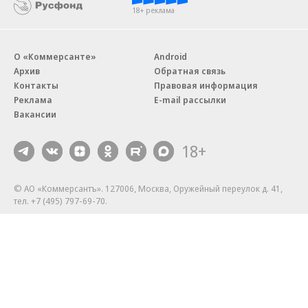
18+ реклама
О «Коммерсанте»
Android
Архив
Обратная связь
Контакты
Правовая информация
Реклама
E-mail рассылки
Вакансии
18+
© АО «Коммерсантъ». 127006, Москва, Оружейный переулок д. 41,
тел. +7 (495) 797-69-70.
Сетевое издание «Коммерсантъ» (доменное имя сайта:
kommersant.ru) зарегистрировано Федеральной службой
по надзору в сфере связи, информационных технологий и массовых
коммуникаций (Роскомнадзор), регистрационный номер и дата
принятия решения о регистрации: серия
Эл № ФС77-76922
от 11 октября 2019 г.
Партнерские проекты/материалы, новости компаний, материалы