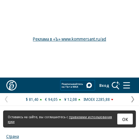
Реклама в «Ъ» www.kommersant.ru/ad
Коммерсантъ
Вход
$ 81,40
€ 94,05
¥ 12,08
IMOEX 2285,88
Предыдущая
С
страница
с
Оставаясь на сайте, вы соглашаетесь с
правилами использования
ОК
куки
Страна