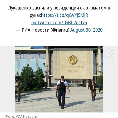
Лукашенко засняли у резиденции с автоматом в
руках
https://t.co/qGVYj5r2lR
pic.twitter.com/IGBh2osI75
— РИА Новости (@rianru)
August 30, 2020
Развернуть на
Фото: РИА Новости