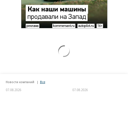
Новости компаний
Все
07.08.2026
07.08.2026
STONE
ПАО ДОМ.РФ
Бизнес-центр STONE Римская
В ДОМ.РФ рассказали, как
возведен в полную высоту
крупным компаниям эффектив
реализовывать ESG-стратегию