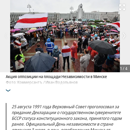
Развернуть на
1
/
4
Акция оппозиции на площади Независимости в Минске
Фото: Коммерсантъ / Иван Водопьянов
25 августа 1991 года Верховный Совет проголосовал за
придание Декларации о государственном суверенитете
БССР статуса конституционного закона, принятого годом
ранее. Официальный День независимости в стране
отмечают 3 июля, в день освобождения Минска от