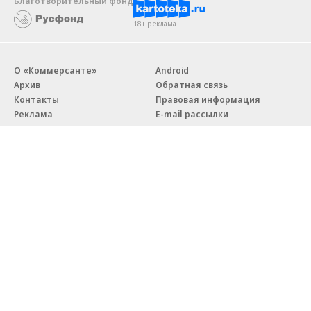
Благотворительный фонд
18+ реклама
О «Коммерсанте»
Android
Архив
Обратная связь
Контакты
Правовая информация
Реклама
E-mail рассылки
Вакансии
18+
© АО «Коммерсантъ». 127006, Москва, Оружейный переулок д. 41,
тел. +7 (495) 797-69-70.
Сетевое издание «Коммерсантъ» (доменное имя сайта:
kommersant.ru) зарегистрировано Федеральной службой
по надзору в сфере связи, информационных технологий и массовых
коммуникаций (Роскомнадзор), регистрационный номер и дата
принятия решения о регистрации: серия
Эл № ФС77-76922
от 11 октября 2019 г.