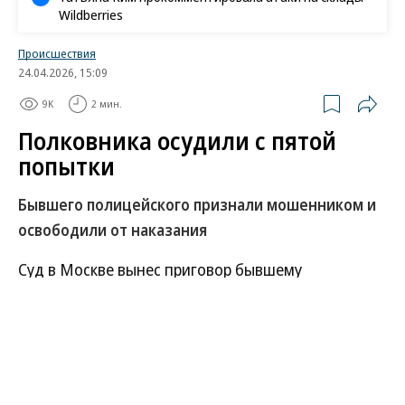
Wildberries
Происшествия
24.04.2026, 15:09
9K
2 мин.
Полковника осудили с пятой
попытки
Бывшего полицейского признали мошенником и
освободили от наказания
Суд в Москве вынес приговор бывшему
замначальника полиции управления на
транспорте МВД по Южному федеральному
округу полковнику Адаму Яхутлю. Ему
инкриминировали мошенничество — за сумму,
эквивалентную почти $1,5 млн, офицер обещал