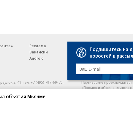
санте»
Реклама
Обратная связь
Подпишитесь на 
Вакансии
Правовая информация
новостей в рассы
Android
E-mail рассылки
реулок д. 41,
тел. +7 (495) 797-69-70.
Партнерские проекты/матери
«Промо» и «Официальное со
а: kommersant.ru) зарегистрировано
ыл объятия Мьянме
нформационных технологий
На kommersant.ru применяют
ционный номер и дата принятия
1 октября 2019 г.