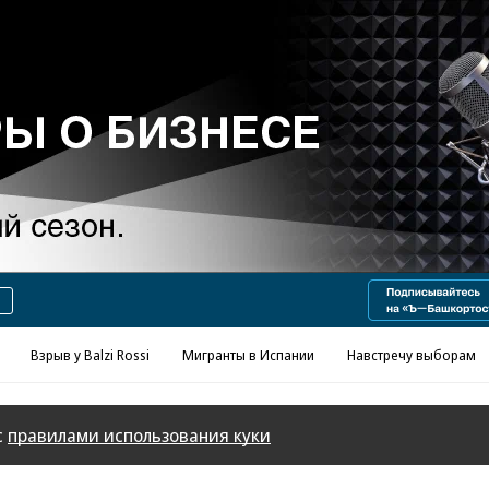
Реклама в «Ъ» www.kommersant.ru/ad
Взрыв у Balzi Rossi
Мигранты в Испании
Навстречу выборам
с
правилами использования куки