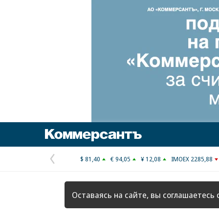
Коммерсантъ
$ 81,40
€ 94,05
¥ 12,08
IMOEX 2285,88
Предыдущая
страница
Оставаясь на сайте, вы соглашаетесь 