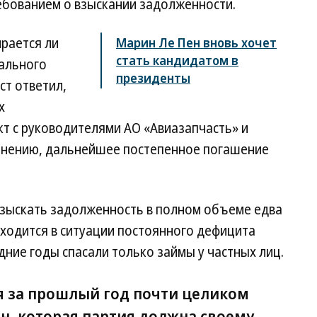
ебованием о взыскании задолженности.
ирается ли
Марин Ле Пен вновь хочет
стать кандидатом в
нального
президенты
т ответил,
х
т с руководителями АО «Авиазапчасть» и
 мнению, дальнейшее постепенное погашение
 взыскать задолженность в полном объеме едва
аходится в ситуации постоянного дефицита
едние годы спасали только займы у частных лиц.
я за прошлый год почти целиком
лн, которая партия должна своему