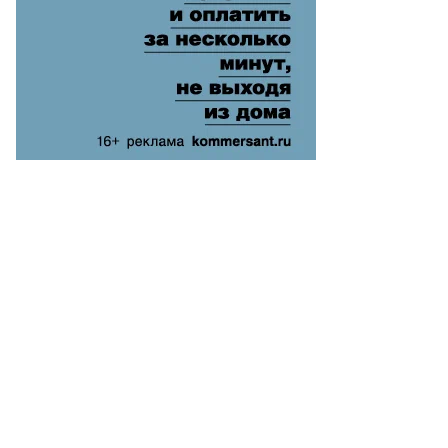
ава
ртии
ациональное
ъединение»
арин
ен
то:
arles
atiau,
uters