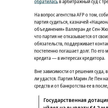
обратилась
в арбитражный суд с тр
На вопрос агентства AFP о том, соб
партия судиться, казначей «Нацио
объединения» Валлеран де Сен-Жюс
что партия не отказывается от свои
обязательств, поддерживает контак
постепенно погашает долг. По его
кредита — в интересах кредитора.
Вне зависимости от решения суда,
ли удастся. Партия Марин Ле Пен н
средств и от банкротства ее в посл
Государственная дотаци
уйдет на выплату €4,2 м