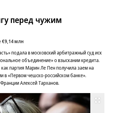
лгу перед чужим
 €9,14 млн
сть» подала в московский арбитражный суд иск
иональное объединение» о взыскании кредита.
, как партия Марин Ле Пен получила заем на
и в «Первом чешско-российском банке».
 Франции Алексей Тарханов.
Развернуть на весь экран