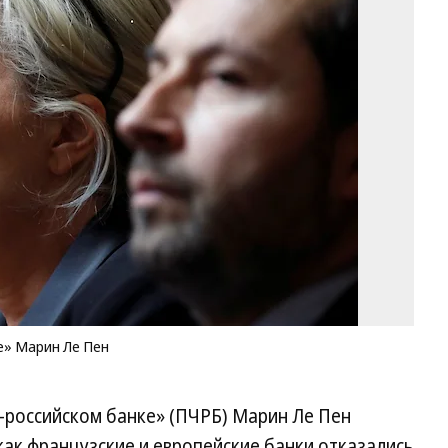
Гл
па
«Н
об
М
Ле
П
Фо
Ch
Pl
Re
е» Марин Ле Пен
-российском банке» (ПЧРБ) Марин Ле Пен
 как французские и европейские банки отказались