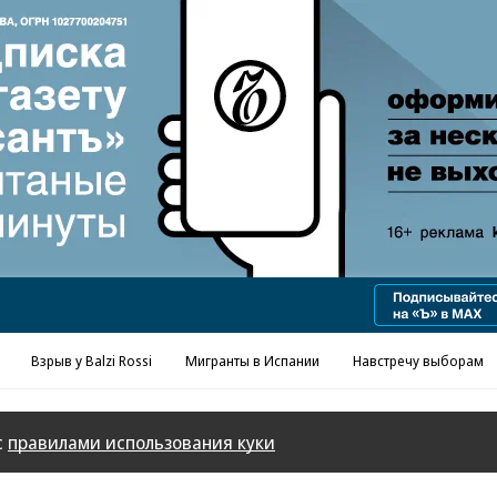
Реклама в «Ъ» www.kommersant.ru/ad
Взрыв у Balzi Rossi
Мигранты в Испании
Навстречу выборам
с
правилами использования куки