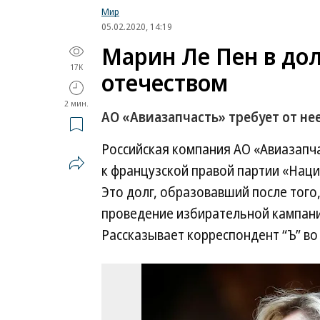
Мир
05.02.2020, 14:19
Марин Ле Пен в до
17K
отечеством
2 мин.
АО «Авиазапчасть» требует от нее
Российская компания АО «Авиазапча
к французской правой партии «Нац
Это долг, образовавший после того
проведение избирательной кампани
Рассказывает корреспондент “Ъ” во