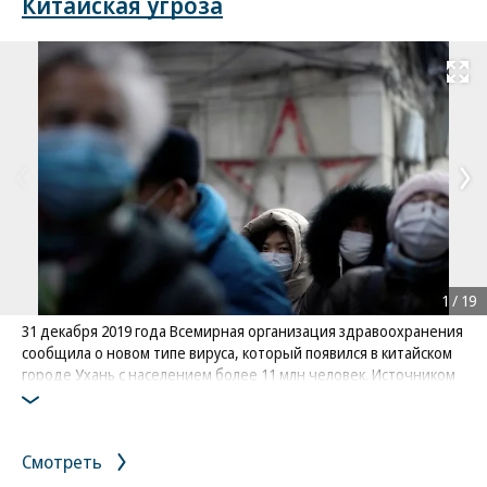
Китайская угроза
Развернуть на
1
/
19
31 декабря 2019 года Всемирная организация здравоохранения
сообщила о новом типе вируса, который появился в китайском
городе Ухань с населением более 11 млн человек. Источником
вируса назвали местный оптовый рынок морепродуктов,
который был сразу же закрыт
Фото: Reuters / Aly Song
Смотреть