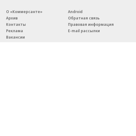
О «Коммерсанте»
Android
Архив
Обратная связь
Контакты
Правовая информация
Реклама
E-mail рассылки
Вакансии
18+
© АО «Коммерсантъ». 127006, Москва, Оружейный переулок д. 41,
тел. +7 (495) 797-69-70.
Сетевое издание «Коммерсантъ» (доменное имя сайта:
kommersant.ru) зарегистрировано Федеральной службой
по надзору в сфере связи, информационных технологий и массовых
коммуникаций (Роскомнадзор), регистрационный номер и дата
принятия решения о регистрации: серия
Эл № ФС77-76922
от 11 октября 2019 г.
Партнерские проекты/материалы, новости компаний, материалы
с пометкой «Промо» и «Официальное сообщение» опубликованы
на коммерческой основе.