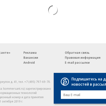
санте»
Реклама
Обратная связь
Вакансии
Правовая информация
Android
E-mail рассылки
Подпишитесь на 
реулок д. 41,
тел. +7 (495) 797-69-70.
Партнерские проекты/матери
новостей в рассы
«Промо» и «Официальное со
а: kommersant.ru) зарегистрировано
нформационных технологий
На kommersant.ru применяют
ционный номер и дата принятия
1 октября 2019 г.