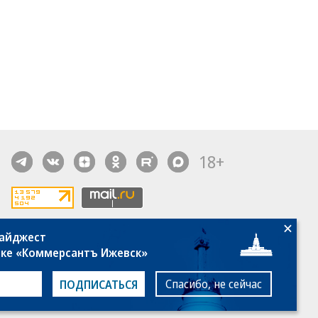
18+
дайджест
алы, новости компаний, материалы с пометкой
лке «Коммерсантъ Ижевск»
общение» опубликованы на коммерческой основе.
ся рекомендательные технологии.
Подробнее
Спасибо, не сейчас
ПОДПИСАТЬСЯ