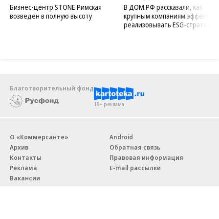
Бизнес-центр STONE Римская
В ДОМ.РФ рассказали, как
возведен в полную высоту
крупным компаниям эффектив
реализовывать ESG-стратегию
Благотворительный фонд
18+ реклама
О «Коммерсанте»
Android
Архив
Обратная связь
Контакты
Правовая информация
Реклама
E-mail рассылки
Вакансии
18+