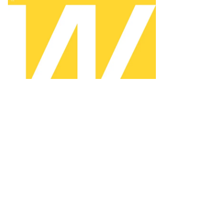
то:
митрий
ханин,
ммерсантъ
пить
ото