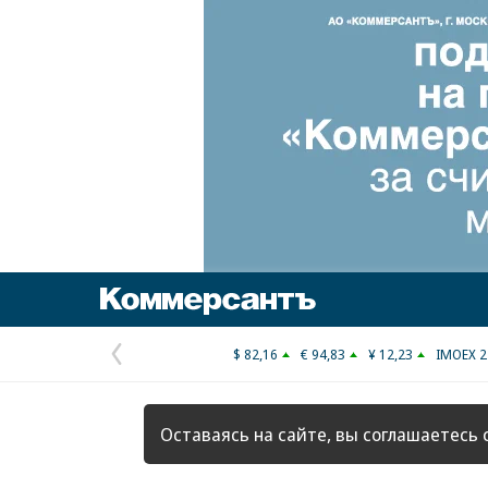
Коммерсантъ
$ 82,16
€ 94,83
¥ 12,23
IMOEX 2
Предыдущая
страница
Оставаясь на сайте, вы соглашаетесь 