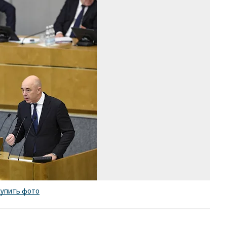
Фо
Д
Ду
Ко
/
ку
ф
купить фото