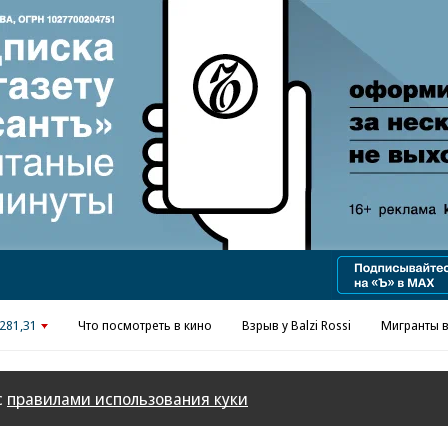
Реклама в «Ъ» www.kommersant.ru/ad
281,31
Что посмотреть в кино
Взрыв у Balzi Rossi
Мигранты в
с
правилами использования куки