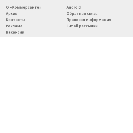
О «Коммерсанте»
Android
Архив
Обратная связь
Контакты
Правовая информация
Реклама
E-mail рассылки
Вакансии
18+
© АО «Коммерсантъ». 127006, Москва, Оружейный переулок д. 41,
тел. +7 (495) 797-69-70.
Сетевое издание «Коммерсантъ» (доменное имя сайта:
kommersant.ru) зарегистрировано Федеральной службой
по надзору в сфере связи, информационных технологий и массовых
коммуникаций (Роскомнадзор), регистрационный номер и дата
принятия решения о регистрации: серия
Эл № ФС77-76922
от 11 октября 2019 г.
Партнерские проекты/материалы, новости компаний, материалы
с пометкой «Промо» и «Официальное сообщение» опубликованы
на коммерческой основе.
На kommersant.ru применяются рекомендательные технологии.