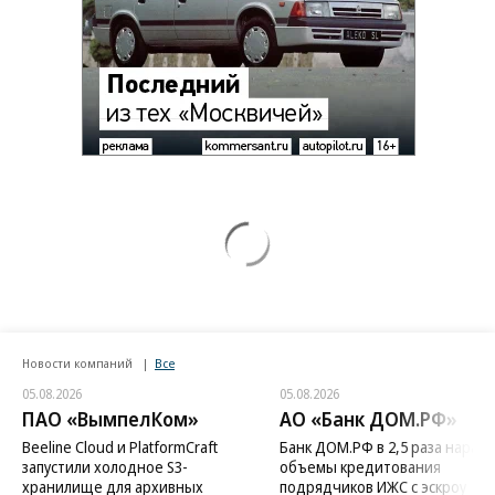
Новости компаний
Все
05.08.2026
05.08.2026
ПАО «ВымпелКом»
АО «Банк ДОМ.РФ»
Beeline Cloud и PlatformCraft
Банк ДОМ.РФ в 2,5 раза нараст
запустили холодное S3-
объемы кредитования
хранилище для архивных
подрядчиков ИЖС с эскроу