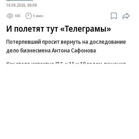
16.06.2026, 06:00
10K
5 мин.
И полетят тут «Телеграмы»
Потерпевший просит вернуть на доследование
дело бизнесмена Антона Сафонова
Как стало известно “Ъ”, к 11 и 10 годам лишения
свободы потребовало приговорить обвинение
предпринимателя Антона Сафонова и журналиста
Эдуарда Щуренкова, обвиняемых в
вымогательстве более 23,5 млн руб. у
руководителей крупных российских компаний за
«блок на негатив». Запрошенное наказание
чрезмерно суровым сочла не только защита
фигурантов, но и потерпевшие, в числе которых