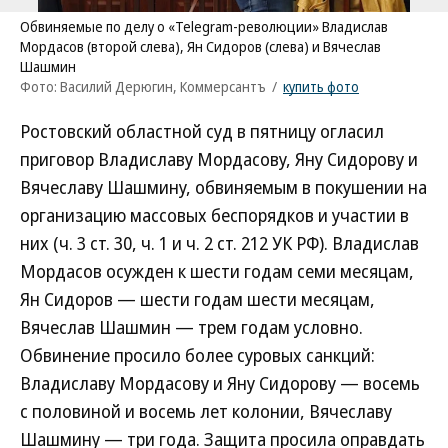
Обвиняемые по делу о «Telegram-революции» Владислав
Мордасов (второй слева), Ян Сидоров (слева) и Вячеслав
Шашмин
Фото: Василий Дерюгин, Коммерсантъ
/
купить фото
Ростовский областной суд в пятницу огласил
приговор Владиславу Мордасову, Яну Сидорову и
Вячеславу Шашмину, обвиняемым в покушении на
организацию массовых беспорядков и участии в
них (ч. 3 ст. 30, ч. 1 и ч. 2 ст. 212 УК РФ). Владислав
Мордасов осужден к шести годам семи месяцам,
Ян Сидоров — шести годам шести месяцам,
Вячеслав Шашмин — трем годам условно.
Обвинение просило более суровых санкций:
Владиславу Мордасову и Яну Сидорову — восемь
с половиной и восемь лет колонии, Вячеславу
Шашмину — три года. Защита просила оправдать