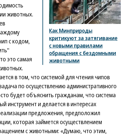
одимость
ии животных.
ев
Как Минприроды
каждому
критикуют за затягивание
ип с кодом,
с новыми правилами
ть''
обращения с бездомными
то это самая
животными
животных.
тся в том, что системой для чтения чипов
т задача по осуществлению административного
сто будет объяснить гражданам, что система
й инструмент и делается в интересах
 реализации предложения, предположил
нции, которая займется осуществлением
ращением с животными: «Думаю, что этим,