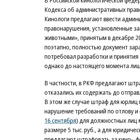
В Российской кинологической феде
Кодекса об административных прав
Кинологи предлагают ввести админ
правонарушения, установленные за
животными», принятым в декабре 20
поэтапно, полностью документ зара
потребовал разработки и принятия 
однако до настоящего момента лишь
В частности, в РКФ предлагают шт
отказались их содержать до отправле
В этом же случае штраф для юрлиц м
нарушение требований по отлову и
16 сентября
) для должностных лиц
размере 5 тыс. руб., а для юридичес
предлагают штрафовать за кино-, ф