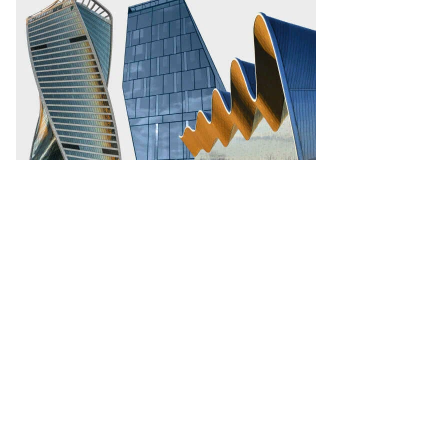
то:
атолий
анов,
ммерсантъ
пить
ото