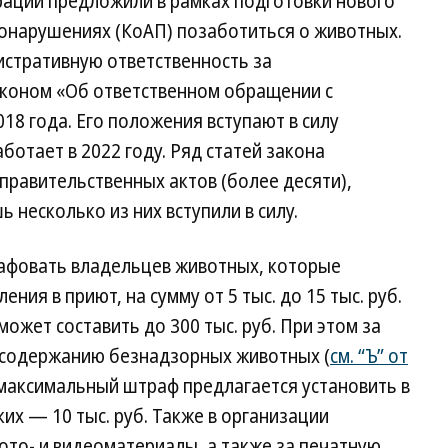
рации предложили в рамках подготовки нового
онарушениях (КоАП) позаботиться о животных.
истративную ответственность за
коном «Об ответственном обращении с
18 года. Его положения вступают в силу
ботает в 2022 году. Ряд статей закона
правительственных актов (более десяти),
 несколько из них вступили в силу.
рафовать владельцев животных, которые
ния в приют, на сумму от 5 тыс. до 15 тыс. руб.
ожет составить до 300 тыс. руб. При этом за
 содержанию безнадзорных животных (
см. “Ъ” от
 максимальный штраф предлагается установить в
ких — 10 тыс. руб. Также в организации
ото- и видеоматериалы, а также за печатную