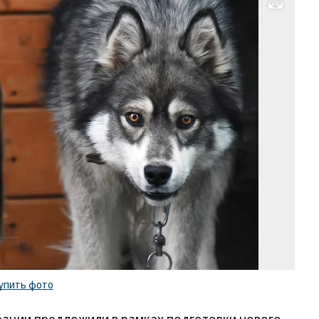
Развернуть на весь экран
Фо
Ан
Жд
Ко
/
ку
ф
упить фото