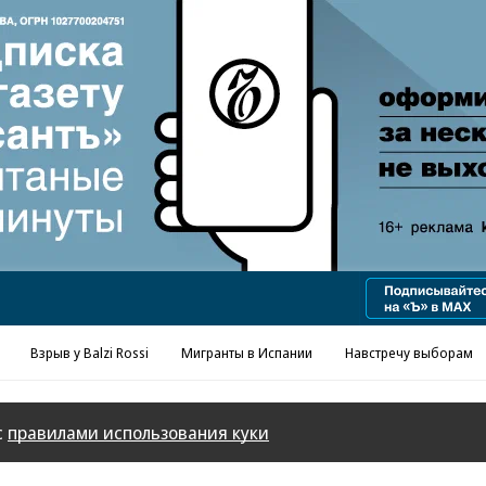
Реклама в «Ъ» www.kommersant.ru/ad
Взрыв у Balzi Rossi
Мигранты в Испании
Навстречу выборам
с
правилами использования куки