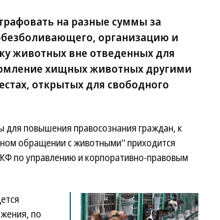
трафовать на разные суммы за
обезболивающего, организацию и
жу животных вне отведенных для
 кормление хищных животных другими
стах, открытых для свободного
 для повышения правосознания граждан, к
нном обращении с животными'' приходится
РКФ по управлению и корпоративно-правовым
дется
ожения, по