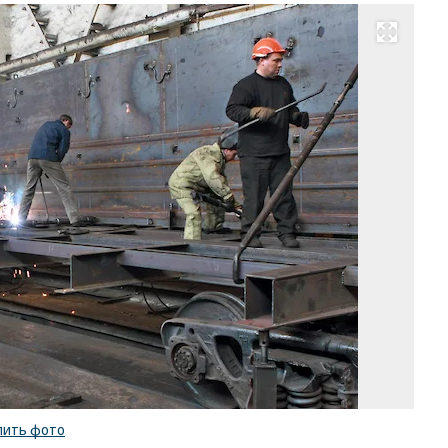
Развернуть на весь экран
Фо
Ми
Со
Ко
/
ку
ф
пить фото