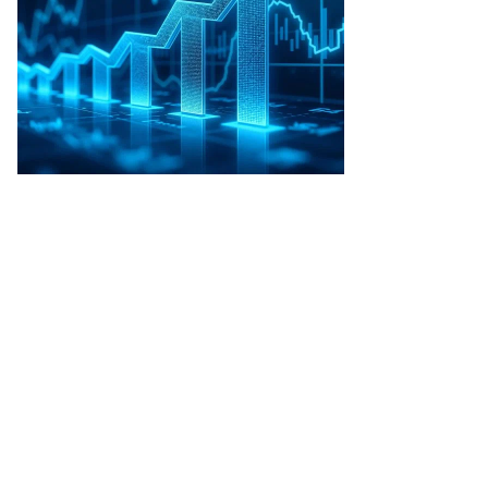
то:
хаил
колов,
ммерсантъ
пить
ото