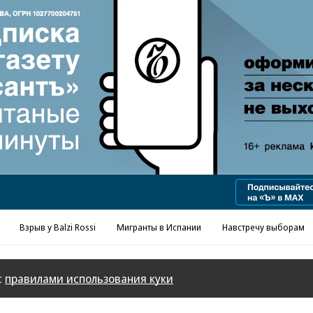
Реклама в «Ъ» www.kommersant.ru/ad
Взрыв у Balzi Rossi
Мигранты в Испании
Навстречу выборам
с
правилами использования куки