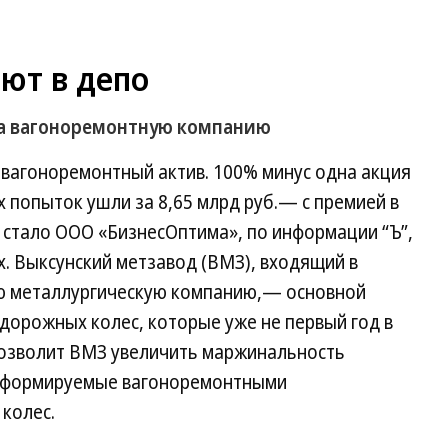
ют в депо
ла вагоноремонтную компанию
вагоноремонтный актив. 100% минус одна акция
 попыток ушли за 8,65 млрд руб.— с премией в
 стало ООО «БизнесОптима», по информации “Ъ”,
. Выксунский метзавод (ВМЗ), входящий в
 металлургическую компанию,— основной
дорожных колес, которые уже не первый год в
позволит ВМЗ увеличить маржинальность
ы, формируемые вагоноремонтными
колес.