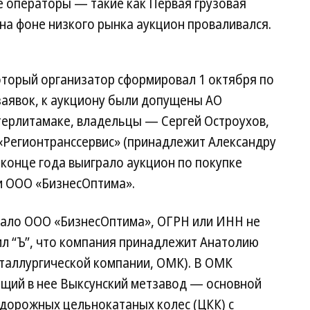
е операторы — такие как Первая грузовая
на фоне низкого рынка аукцион проваливался.
оторый организатор сформировал 1 октября по
заявок, к аукциону были допущены АО
терлитамаке, владельцы — Сергей Остроухов,
 «Регионтранссервис» (принадлежит Александру
 конце года выиграло аукцион по покупке
 и ООО «БизнесОптима».
тало ООО «БизнесОптима», ОГРН или ИНН не
ил “Ъ”, что компания принадлежит Анатолию
таллургической компании, ОМК). В ОМК
ящий в нее Выксунский метзавод — основной
дорожных цельнокатаных колес (ЦКК) с