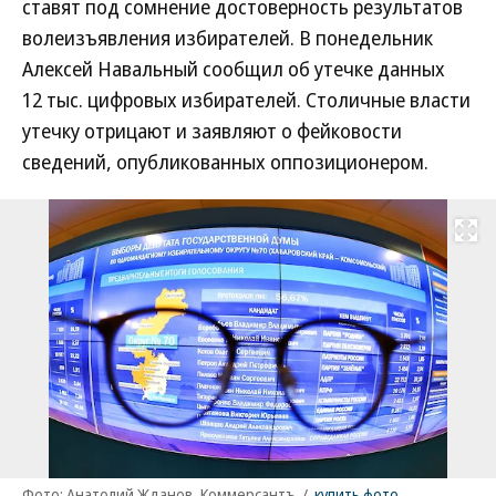
ставят под сомнение достоверность результатов
волеизъявления избирателей. В понедельник
Алексей Навальный сообщил об утечке данных
12 тыс. цифровых избирателей. Столичные власти
утечку отрицают и заявляют о фейковости
сведений, опубликованных оппозиционером.
Развернуть на
Фото: Анатолий Жданов, Коммерсантъ
/
купить фото