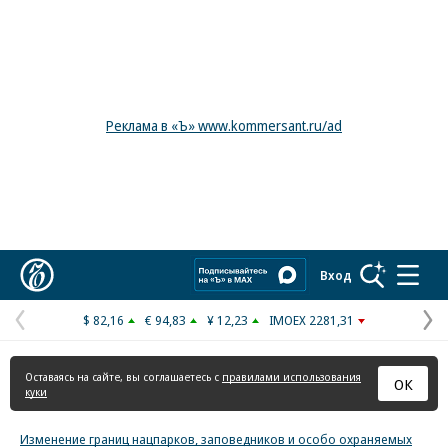
Реклама в «Ъ» www.kommersant.ru/ad
Коммерсантъ
Вход
$ 82,16
€ 94,83
¥ 12,23
IMOEX 2281,31
Предыдущая
С
страница
с
Оставаясь на сайте, вы соглашаетесь с
правилами использования
ОК
куки
Изменение границ нацпарков, заповедников и особо охраняемых