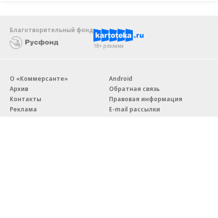
Благотворительный фонд
18+ реклама
О «Коммерсанте»
Android
Архив
Обратная связь
Контакты
Правовая информация
Реклама
E-mail рассылки
Вакансии
18+
© АО «Коммерсантъ». 127006, Москва, Оружейный переулок д. 41,
тел. +7 (495) 797-69-70.
Сетевое издание «Коммерсантъ» (доменное имя сайта:
kommersant.ru) зарегистрировано Федеральной службой
по надзору в сфере связи, информационных технологий и массовых