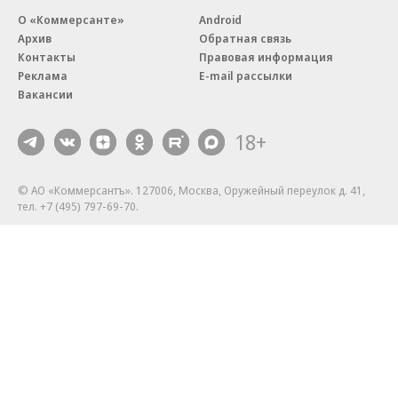
О «Коммерсанте»
Android
Архив
Обратная связь
Контакты
Правовая информация
Реклама
E-mail рассылки
Вакансии
18+
© АО «Коммерсантъ». 127006, Москва, Оружейный переулок д. 41,
тел. +7 (495) 797-69-70.
Сетевое издание «Коммерсантъ» (доменное имя сайта:
kommersant.ru) зарегистрировано Федеральной службой
по надзору в сфере связи, информационных технологий и массовых
коммуникаций (Роскомнадзор), регистрационный номер и дата
принятия решения о регистрации: серия
Эл № ФС77-76922
от 11 октября 2019 г.
Партнерские проекты/материалы, новости компаний, материалы
с пометкой «Промо» и «Официальное сообщение» опубликованы
на коммерческой основе.
На kommersant.ru применяются рекомендательные технологии.