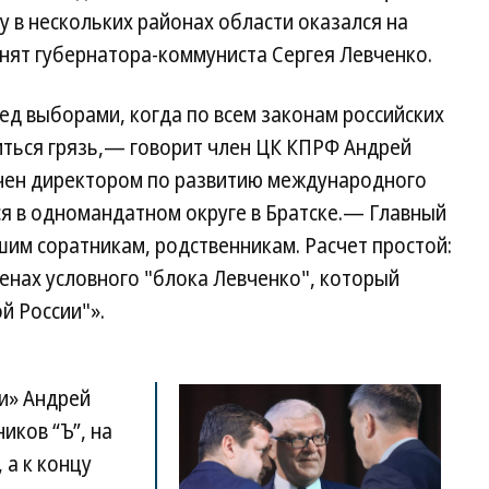
у в нескольких районах области оказался на
инят губернатора-коммуниста Сергея Левченко.
ед выборами, когда по всем законам российских
ться грязь,— говорит член ЦК КПРФ Андрей
чен директором по развитию международного
ся в одномандатном округе в Братске.— Главный
шим соратникам, родственникам. Расчет простой:
ленах условного "блока Левченко", который
й России"».
и» Андрей
иков “Ъ”, на
 а к концу