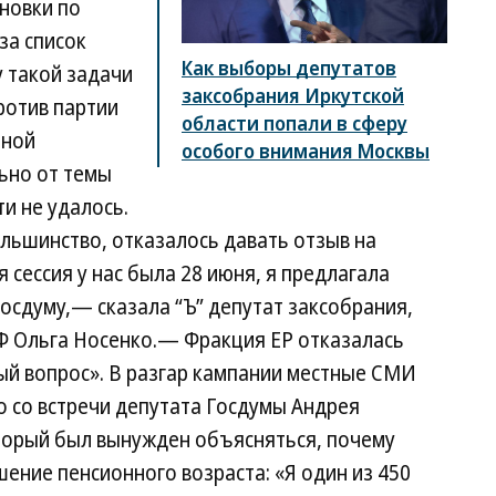
новки по
за список
Как выборы депутатов
у такой задачи
заксобрания Иркутской
ротив партии
области попали в сферу
нной
особого внимания Москвы
ьно от темы
и не удалось.
ольшинство, отказалось давать отзыв на
 сессия у нас была 28 июня, я предлагала
осдуму,— сказала “Ъ” депутат заксобрания,
Ф Ольга Носенко.— Фракция ЕР отказалась
ый вопрос». В разгар кампании местные СМИ
о со встречи депутата Госдумы Андрея
торый был вынужден объясняться, почему
шение пенсионного возраста: «Я один из 450