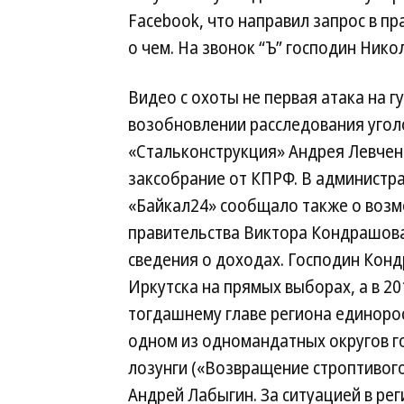
Facebook, что направил запрос в п
о чем. На звонок “Ъ” господин Нико
Видео с охоты не первая атака на г
возобновлении расследования угол
«Стальконструкция» Андрея Левченк
заксобрание от КПРФ. В администра
«Байкал24» сообщало также о воз
правительства Виктора Кондрашова
сведения о доходах. Господин Конд
Иркутска на прямых выборах, а в 2
тогдашнему главе региона единорос
одном из одномандатных округов г
лозунги («Возвращение строптивого
Андрей Лабыгин. За ситуацией в рег