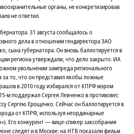
равоохранительные органы, не конкретизировав
лаев не ответил.
убернатора. 31 августа сообщалось о
овного дела в отношении гендиректора ЗАО
о, сына губернатора. Он вновь баллотируется в
ции региона утверждали, что дело закрыто. ИА
можном увольнении зампреда регионального
 за то, что он представил якобы ложные
рашов в 2010 году избирался от КПРФ мэром
015-м поддержал Сергея Левченко в противовес
су Сергею Ерощенко. Сейчас он баллотируется в
орода от КПРФ, используя неординарные
»). Его конкурент — вице-спикер заксобрания
ионе следят и в Москве: на НТВ показали фильм