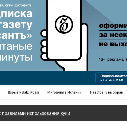
Реклама в «Ъ» www.kommersant.ru/ad
Взрыв у Balzi Rossi
Мигранты в Испании
Навстречу выборам
с
правилами использования куки