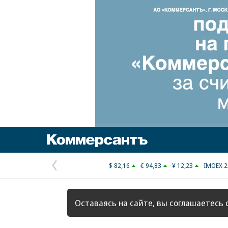
Коммерсантъ
$ 82,16
€ 94,83
¥ 12,23
IMOEX 2
Предыдущая
страница
Оставаясь на сайте, вы соглашаетесь 