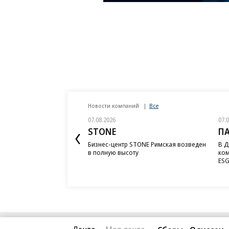
Новости компаний
Все
07.08.2026
07.
STONE
П
Бизнес-центр STONE Римская возведен
В Д
в полную высоту
ком
ESG