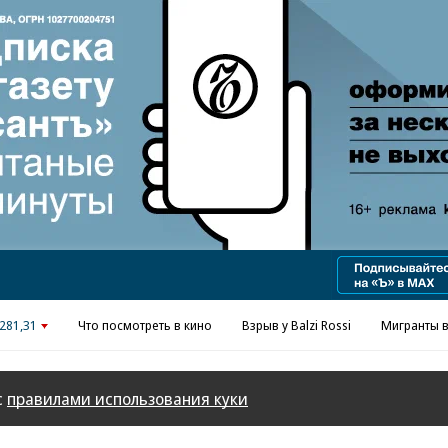
Реклама в «Ъ» www.kommersant.ru/ad
281,31
Что посмотреть в кино
Взрыв у Balzi Rossi
Мигранты в
с
правилами использования куки