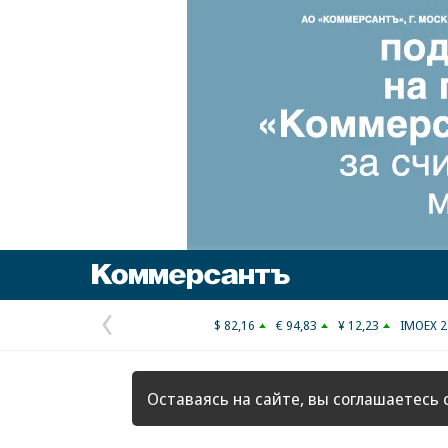
Коммерсантъ
$ 82,16
€ 94,83
¥ 12,23
IMOEX 2
Предыдущая
страница
Оставаясь на сайте, вы соглашаетесь 