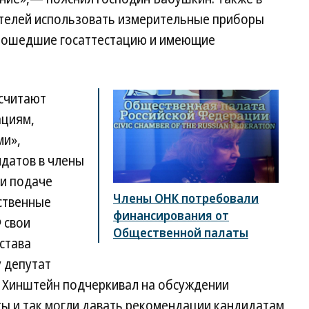
ателей использовать измерительные приборы
прошедшие госаттестацию и имеющие
 считают
ациям,
ми»,
идатов в члены
ри подаче
Члены ОНК потребовали
ственные
финансирования от
 свои
Общественной палаты
става
у депутат
 Хинштейн подчеркивал на обсуждении
ты и так могли давать рекомендации кандидатам