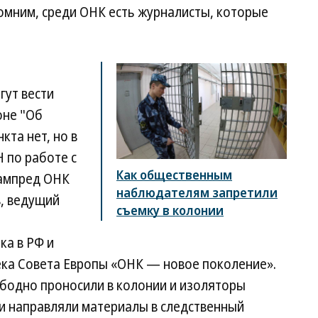
мним, среди ОНК есть журналисты, которые
гут вести
оне "Об
кта нет, но в
 по работе с
Как общественным
зампред ОНК
наблюдателям запретили
, ведущий
съемку в колонии
ка в РФ и
ека Совета Европы «ОНК — новое поколение».
бодно проносили в колонии и изоляторы
и направляли материалы в следственный