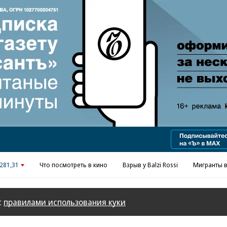
Реклама в «Ъ» www.kommersant.ru/ad
281,31
Что посмотреть в кино
Взрыв у Balzi Rossi
Мигранты в
с
правилами использования куки