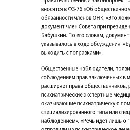
Правительственный законопроект б
вносятся в ФЗ-76 «Об общественном
обязанности членов ОНК. «Это лож
документ член Совета при президен
Бабушкин. По его словам, документ
указывалось в ходе обсуждения: «Б
выходить с поправками».
Общественные наблюдатели, появивш
соблюдением прав заключенных в м
расширяет права общественников, 
психиатрические экспертные медиц
оказывающие психиатрическую помо
специализированного типа или спе
наблюдением». «Речь идет лишь о 
отправили на психиатрическое лече