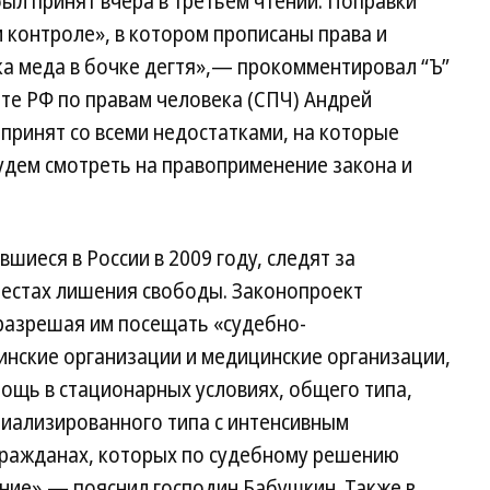
ыл принят вчера в третьем чтении. Поправки
 контроле», в котором прописаны права и
ка меда в бочке дегтя»,— прокомментировал “Ъ”
те РФ по правам человека (СПЧ) Андрей
 принят со всеми недостатками, на которые
удем смотреть на правоприменение закона и
иеся в России в 2009 году, следят за
естах лишения свободы. Законопроект
разрешая им посещать «судебно-
инские организации и медицинские организации,
щь в стационарных условиях, общего типа,
циализированного типа с интенсивным
гражданах, которых по судебному решению
ние»,— пояснил господин Бабушкин. Также в