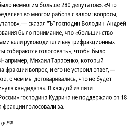
ыло немногим больше 280 депутатов». «Что
ределяет во многом работа с залом: вопросы,
утатов»,— сказал “Ъ” господин Володин. Андрей
сования было понимание, что «большинство
атами вели руководители внутрифракционных
аты собираются голосовать», чтобы было
 «Например, Михаил Тарасенко, который
а фракции вопрос, и его не устроил ответ,—
ое, о чем мы договаривались, что не будет
инула кандидата». В каждой из пяти
России» господина Кудрина не поддержало от 18
а фракции голосовали за.
ату РФ