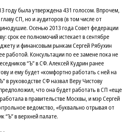
013 году была утверждена 431 голосом. Впрочем,
главу СП, но и аудиторов (в том числе от
динодушие. Осенью 2013 года Совет федерации
ву: срок ее полномочий истекает в сентябре
юджету и финансовым рынкам Сергей Рябухин
ее работой. Консультации по ее замене пока не
еседников “Ъ” в СФ. Алексей Кудрин ранее
ову и ему будет «комфортно работать с ней на
Ъ” в руководстве СФ назвал Веру Чистову
предположил, что она будет работать в СП «еще
 работала в правительстве Москвы, и мэр Сергей
онтрольное ведомство, «буквально отрывая от
к “Ъ” в верхней палате.