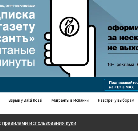
Реклама в «Ъ» www.kommersant.ru/ad
Взрыв у Balzi Rossi
Мигранты в Испании
Навстречу выборам
с
правилами использования куки