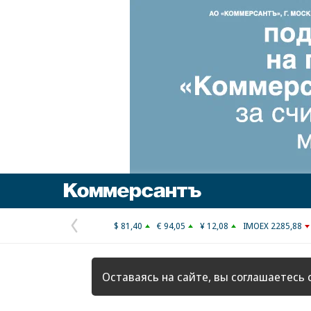
Коммерсантъ
$ 81,40
€ 94,05
¥ 12,08
IMOEX 2285,88
Предыдущая
страница
Оставаясь на сайте, вы соглашаетесь 