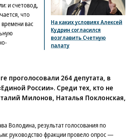
и: и счетовод,
учается, что
На каких условиях Алексей
 времени вас
Кудрин согласился
льную
возглавить Счетную
но-
палату
ге проголосовали 264 депутата, в
 «Единой России». Среди тех, кто не
италий Милонов, Наталья Поклонская,
ва Володина, результат голосования по
ым: руководство фракции провело опрос —