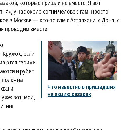
азаков, которые пришли не вместе. Я вот
ня», у нас около сотни человек там. Просто
в в Москве — кто-то сам с Астрахани, с Дона, с
мя проводим вместе.
то
 Кружок, если
имаются своими
чаются и рубят
 полк» на
Что известно о пришедших
сквы и
на акцию казаках
уже: вот, мол,
митинг