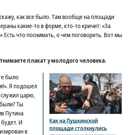
скажу, как все было. Там вообще на площади
ераны какие-то в форме, кто-то кричит: «За
» Есть что поснимать, о чем поговорить. Вот мы
отнимаете плакат у молодого человека.
ате было
я!». Я подошел
 служил царю,
 были? Ты
ив Путина
Как на Пушкинской
 будет. И
площади столкнулись
изирован в