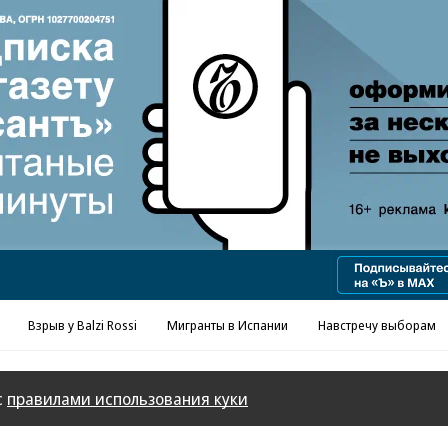
Реклама в «Ъ» www.kommersant.ru/ad
Взрыв у Balzi Rossi
Мигранты в Испании
Навстречу выборам
с
правилами использования куки