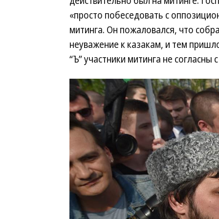
действительно был на митинге. Гос
«просто побеседовать с оппозицион
митинга. Он пожаловался, что собр
неуважение к казакам, и тем пришл
“Ъ” участники митинга не согласны с