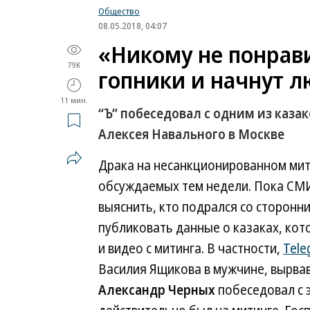
Общество
08.05.2018, 04:07
«Никому не понрави
79K
гопники и начнут 
11 мин.
“Ъ” побеседовал с одним из каз
Алексея Навального в Москве
Драка на несанкционированном мити
обсуждаемых тем недели. Пока СМИ
выяснить, кто подрался со сторонн
публиковать данные о казаках, ко
и видео с митинга. В частности,
Tele
Василия Ящикова в мужчине, вырва
Александр Черных
побеседовал с 