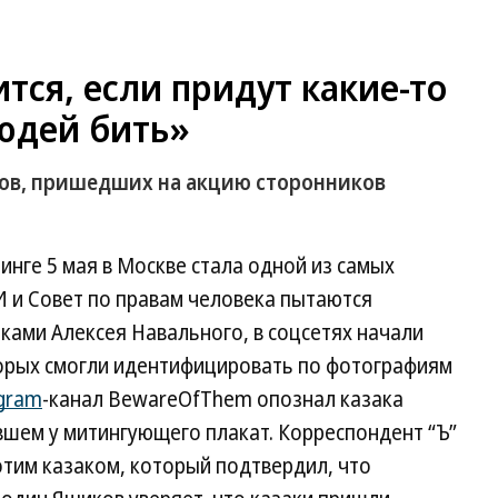
тся, если придут какие-то
людей бить»
аков, пришедших на акцию сторонников
нге 5 мая в Москве стала одной из самых
 и Совет по правам человека пытаются
иками Алексея Навального, в соцсетях начали
торых смогли идентифицировать по фотографиям
gram
-канал BewareOfThem опознал казака
вшем у митингующего плакат. Корреспондент “Ъ”
этим казаком, который подтвердил, что