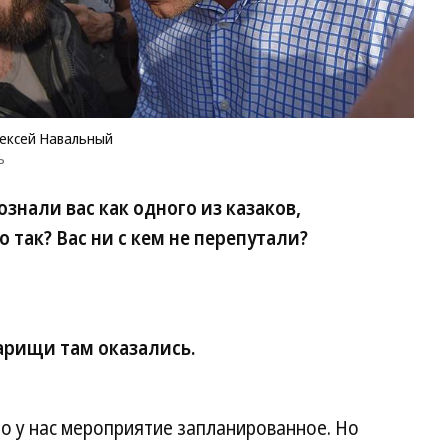
лексей Навальный
ъ
знали вас как одного из казаков,
 так? Вас ни с кем не перепутали?
арищи там оказались.
ло у нас мероприятие запланированное. Но