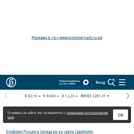
Реклама в «Ъ» www.kommersant.ru/ad
Коммерсантъ
Вход
$ 82,16
€ 94,83
¥ 12,23
IMOEX 2281,31
Предыдущая
С
страница
с
Оставаясь на сайте, вы соглашаетесь с
правилами использования
ОК
куки
Конфликт России и Запада из-за «дела Скрипаля»