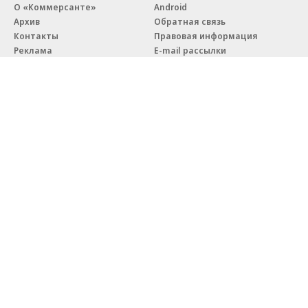
О «Коммерсанте»
Android
Архив
Обратная связь
Контакты
Правовая информация
Реклама
E-mail рассылки
Вакансии
18+
© АО «Коммерсантъ». 127006, Москва, Оружейный переулок д. 41,
тел. +7 (495) 797-69-70.
Сетевое издание «Коммерсантъ» (доменное имя сайта:
kommersant.ru) зарегистрировано Федеральной службой
по надзору в сфере связи, информационных технологий и массовых
коммуникаций (Роскомнадзор), регистрационный номер и дата
принятия решения о регистрации: серия
Эл № ФС77-76922
от 11 октября 2019 г.
Партнерские проекты/материалы, новости компаний, материалы
с пометкой «Промо» и «Официальное сообщение» опубликованы
на коммерческой основе.
На kommersant.ru применяются рекомендательные технологии.